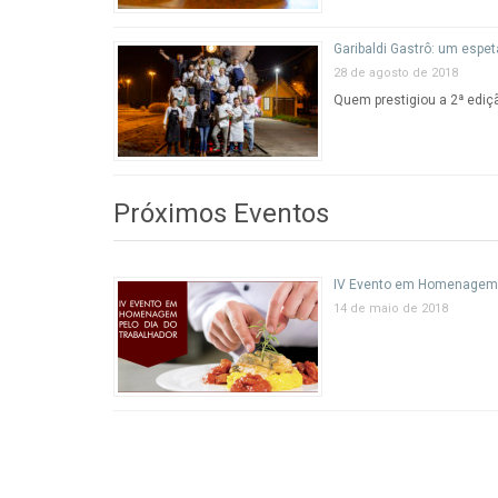
Garibaldi Gastrô: um espe
28 de agosto de 2018
Quem prestigiou a 2ª ediçã
Próximos Eventos
IV Evento em Homenagem p
14 de maio de 2018